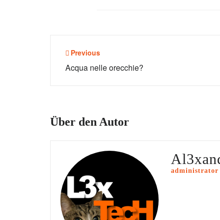
Beitragsnavigation
Previous
Acqua nelle orecchie?
Über den Autor
Al3xan
administrator