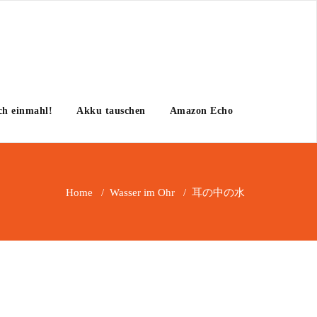
h einmahl!
Akku tauschen
Amazon Echo
Home
/
Wasser im Ohr
/
耳の中の水