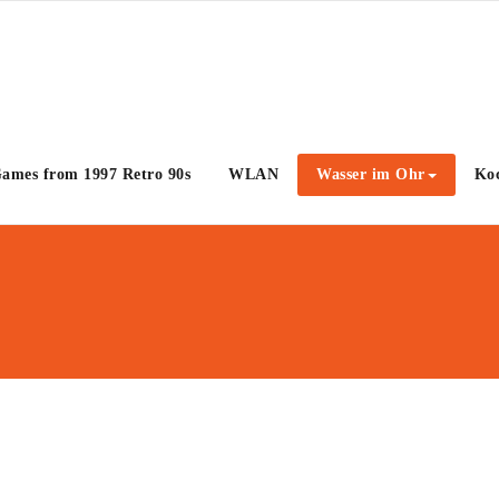
Games from 1997 Retro 90s
WLAN
Wasser im Ohr
Koc