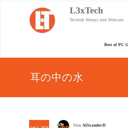
Skip
L3xTech
to
content
Technik Wasser und Webcam
Best of PC 
耳の中の水
Von
Al3xanderD
Juli 3, 2019