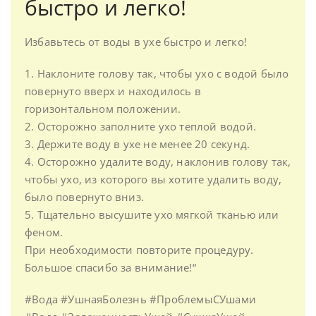
быстро и легко!
Избавьтесь от воды в ухе быстро и легко!
1. Наклоните голову так, чтобы ухо с водой было
повернуто вверх и находилось в
горизонтальном положении.
2. Осторожно заполните ухо теплой водой.
3. Держите воду в ухе не менее 20 секунд.
4. Осторожно удалите воду, наклонив голову так,
чтобы ухо, из которого вы хотите удалить воду,
было повернуто вниз.
5. Тщательно высушите ухо мягкой тканью или
феном.
При необходимости повторите процедуру.
Большое спасибо за внимание!“
#Вода #УшнаяБолезнь #ПроблемыСУшами