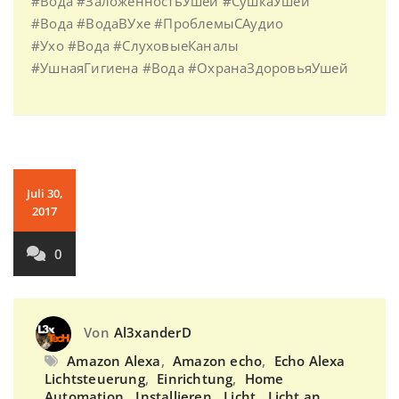
#Вода #ЗаложенностьУшей #СушкаУшей
#Вода #ВодаВУхе #ПроблемыСАудио
#Ухо #Вода #СлуховыеКаналы
#УшнаяГигиена #Вода #ОхранаЗдоровьяУшей
Juli 30,
2017
0
Von
Al3xanderD
Amazon Alexa
,
Amazon echo
,
Echo Alexa
Lichtsteuerung
,
Einrichtung
,
Home
Automation
,
Installieren
,
Licht
,
Licht an
,