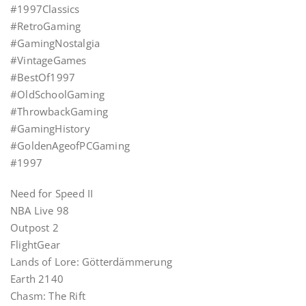
#1997Classics
#RetroGaming
#GamingNostalgia
#VintageGames
#BestOf1997
#OldSchoolGaming
#ThrowbackGaming
#GamingHistory
#GoldenAgeofPCGaming
#1997
Need for Speed II
NBA Live 98
Outpost 2
FlightGear
Lands of Lore: Götterdämmerung
Earth 2140
Chasm: The Rift