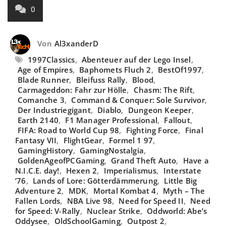
0
Von
Al3xanderD
1997Classics
,
Abenteuer auf der Lego Insel
,
Age of Empires
,
Baphomets Fluch 2
,
BestOf1997
,
Blade Runner
,
Bleifuss Rally
,
Blood
,
Carmageddon: Fahr zur Hölle
,
Chasm: The Rift
,
Comanche 3
,
Command & Conquer: Sole Survivor
,
Der Industriegigant
,
Diablo
,
Dungeon Keeper
,
Earth 2140
,
F1 Manager Professional
,
Fallout
,
FIFA: Road to World Cup 98
,
Fighting Force
,
Final
Fantasy VII
,
FlightGear
,
Formel 1 97
,
GamingHistory
,
GamingNostalgia
,
GoldenAgeofPCGaming
,
Grand Theft Auto
,
Have a
N.I.C.E. day!
,
Hexen 2
,
Imperialismus
,
Interstate
’76
,
Lands of Lore: Götterdämmerung
,
Little Big
Adventure 2
,
MDK
,
Mortal Kombat 4
,
Myth – The
Fallen Lords
,
NBA Live 98
,
Need for Speed II
,
Need
for Speed: V-Rally
,
Nuclear Strike
,
Oddworld: Abe’s
Oddysee
,
OldSchoolGaming
,
Outpost 2
,