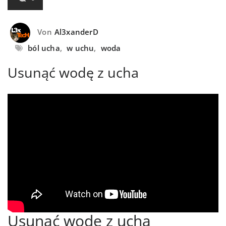
Von
Al3xanderD
ból ucha
,
w uchu
,
woda
Usunąć wodę z ucha
Usunąć wodę z ucha